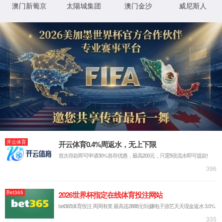
在线监测仪器
实验室分析仪器
医疗仪器
色谱耗材
行业应用
食品
医药
环境
能源与化工
汽车行业
半导体行业
公安司法
科学研究
家电制冷
电力行业
地质与冶金
化妆品
新闻中心
太阳集团122cc官网入口
展会信息
行业资讯