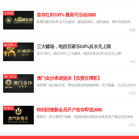
投资者关系
服务支持
加入我们