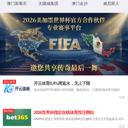
联系我们
太阳集团122cc子公司
产品中心
工业检测仪器
在线监测仪器
实验室分析仪器
医疗仪器
色谱耗材
行业应用
食品
医药
环境
能源与化工
汽车行业
半导体行业
公安司法
科学研究
家电制冷
电力行业
地质与冶金
化妆品