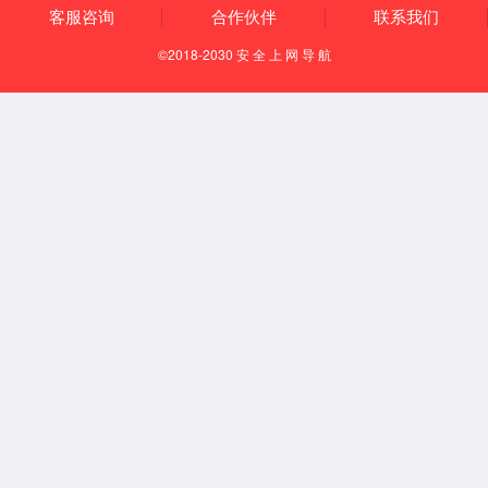
EN
CN