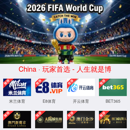
安徽省首家科创板上市企业 股票代码： 688600
首页
关于太阳集团122cc
公司概况
企业文化
发展历程
联系我们
太阳集团122cc子公司
产品中心
工业检测仪器