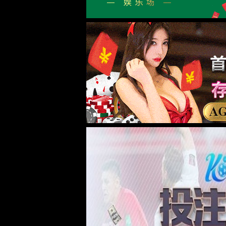
投资者关系
服务支持
加入我们