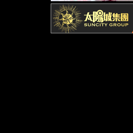
EN
CN