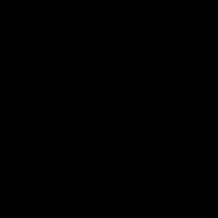
充足的备品备件供应
干及专家保障
参与制定行业标准规范