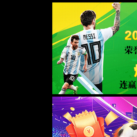
安徽省首家科创板上市企业 股票代码： 688600
首页
关于太阳集团122cc
公司概况
企业文化
发展历程
联系我们
太阳集团122cc子公司
产品中心
工业检测仪器