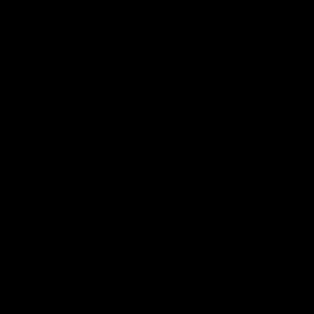
回访，全程提供技术咨询
均处于行业较低水平