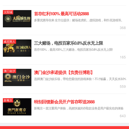
投资者关系
服务支持
加入我们