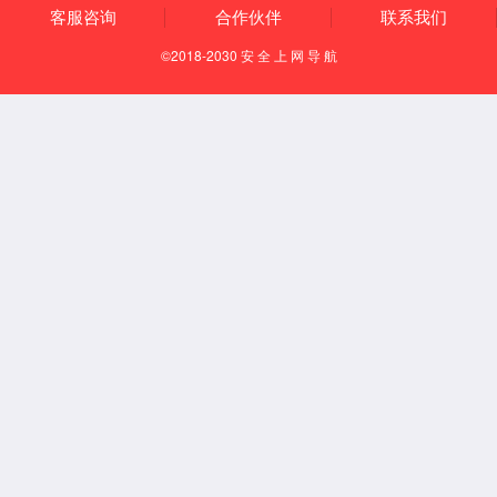
EN
CN
在线监测仪器
污染源在线监测