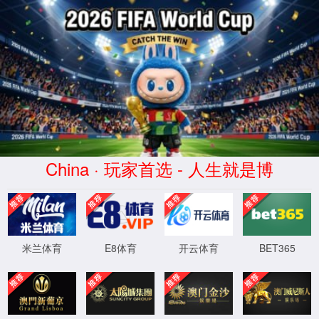
安徽省首家科创板上市企业 股票代码： 688600
首页
关于太阳集团122cc
公司概况
企业文化
发展历程
联系我们
太阳集团122cc子公司
产品中心
工业检测仪器