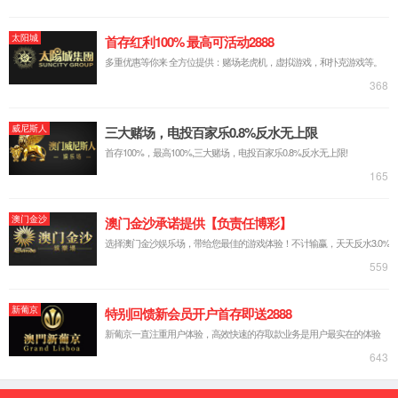
投资者关系
服务支持
加入我们