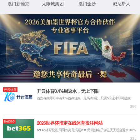
在线监测仪器
实验室分析仪器
医疗仪器
色谱耗材
行业应用
食品
医药
环境
能源与化工
汽车行业
半导体行业
公安司法
科学研究
家电制冷
电力行业
地质与冶金
化妆品
新闻中心
太阳集团122cc官网入口
展会信息
行业资讯