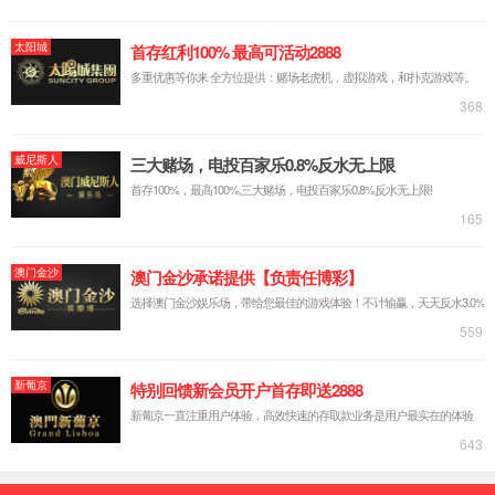
投资者关系
服务支持
加入我们