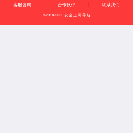
EN
CN