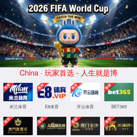
安徽省首家科创板上市企业 股票代码： 688600
首页
关于太阳集团122cc
公司概况
企业文化
发展历程
联系我们
太阳集团122cc子公司
产品中心
工业检测仪器