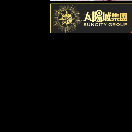
EN
CN
首页
方案概述