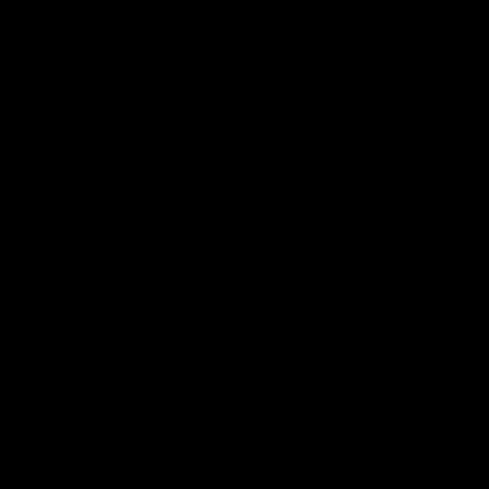
园区内关键区域广泛布设高精度、高灵敏度的有毒有害气体及物