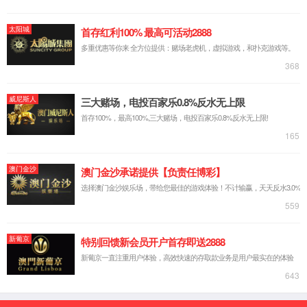
投资者关系
服务支持
加入我们