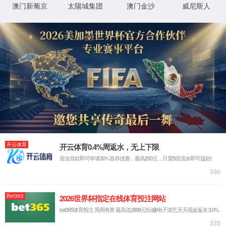
在线监测仪器
实验室分析仪器
医疗仪器
色谱耗材
行业应用
食品
医药
环境
能源与化工
汽车行业
半导体行业
公安司法
科学研究
家电制冷
电力行业
地质与冶金
化妆品
新闻中心
太阳集团122cc官网入口
展会信息
行业资讯